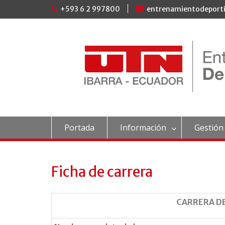
Skip
+593 6 2 997800
entrenamientodeport
to
content
Portada
Información
Gestión
Ficha de carrera
CARRERA D