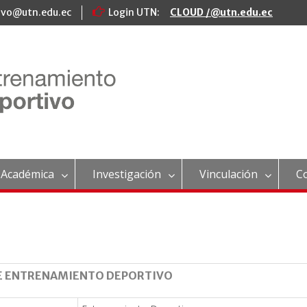
ivo@utn.edu.ec
Login UTN:
CLOUD /@utn.edu.ec
 Académica
Investigación
Vinculación
C
E ENTRENAMIENTO DEPORTIVO