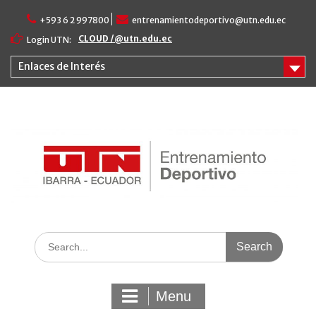
Skip
+593 6 2 997800
entrenamientodeportivo@utn.edu.ec
to
content
CLOUD /@utn.edu.ec
Login UTN:
Enlaces de Interés
Search
for:
Menu